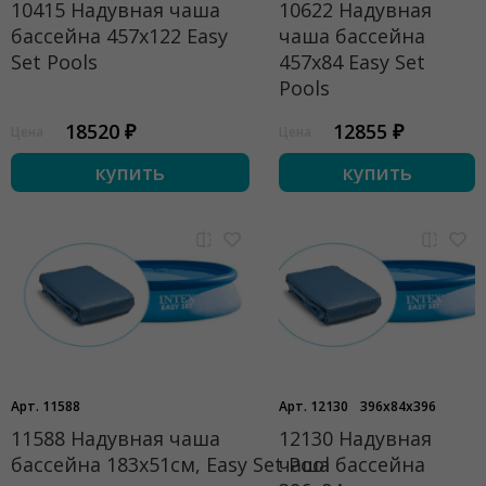
10415 Надувная чаша
10622 Надувная
бассейна 457х122 Easy
чаша бассейна
Set Pools
457х84 Easy Set
Pools
18520 ₽
12855 ₽
Цена
Цена
купить
купить
Арт. 11588
Арт. 12130
396x84x396
11588 Надувная чаша
12130 Надувная
бассейна 183x51см, Easy Set Pool
чаша бассейна