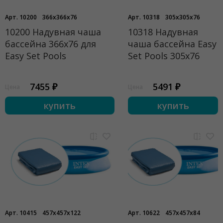
Арт. 10200
366x366x76
Арт. 10318
305x305x76
10200 Надувная чаша
10318 Надувная
бассейна 366х76 для
чаша бассейна Easy
Easy Set Pools
Set Pools 305х76
7455 ₽
5491 ₽
Цена
Цена
купить
купить
Арт. 10415
457x457x122
Арт. 10622
457x457x84