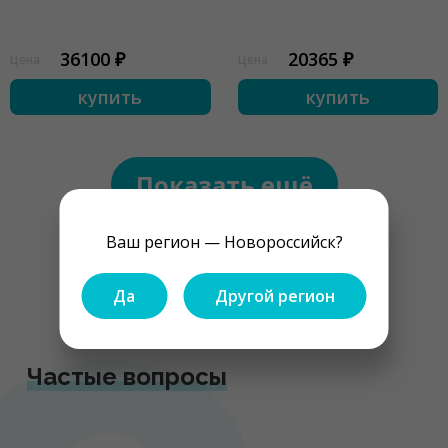
36100 ₽
20365 ₽
Цена
Цена
купить
купить
Показать ещё
Ваш регион — Новороссийск?
1
2
3
...
5
Да
Другой регион
Частые вопросы