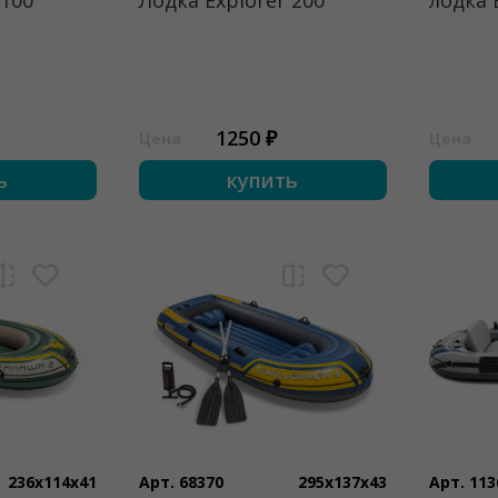
 100
Лодка Explorer 200
лодка 
1250 ₽
Цена
Цена
ь
купить
236x114x41
Арт. 68370
295x137x43
Арт. 113