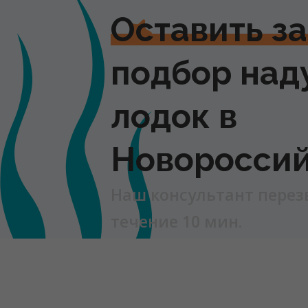
Оставить з
подбор над
лодок в
Новоросси
Наш консультант перез
течение 10 мин.