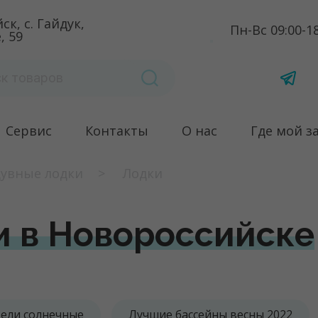
к, с. Гайдук,
Пн-Вс 09:00-1
, 59
Сервис
Контакты
О нас
Где мой з
увные лодки
Лодки
и в Новороссийске
ели солнечные
Лучшие бассейны весны 2022