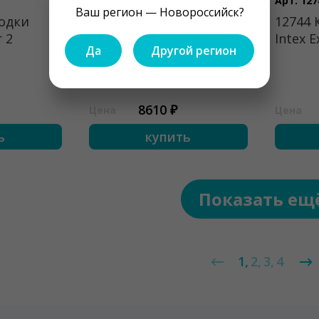
Арт. 12681
Арт. 127
Ваш регион — Новороссийск?
лодки
12681 Корпус лодки
12744 
r 2
Intex Challenger 3
Intex E
Да
Другой регион
8610 ₽
Цена
Цена
ь
купить
Показать ещ
1
2
3
4