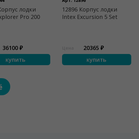
44
Арт. 12896
Корпус лодки
12896 Корпус лодки
xplorer Pro 200
Intex Excursion 5 Set
36100 ₽
20365 ₽
Цена
купить
купить
ё