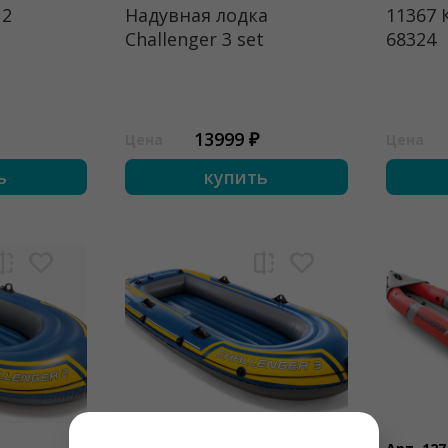
 2
Надувная лодка
11367 
Challenger 3 set
68324
13999 ₽
Цена
Цена
ь
купить