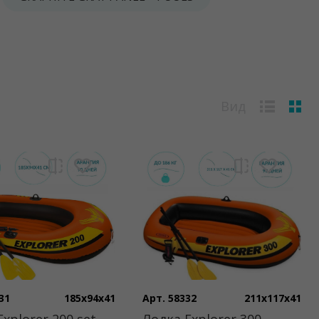
Вид
31
185x94x41
Арт. 58332
211x117x41