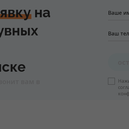
аявку
на
увных
ос
йске
вонит вам в
Нажи
согл
кон