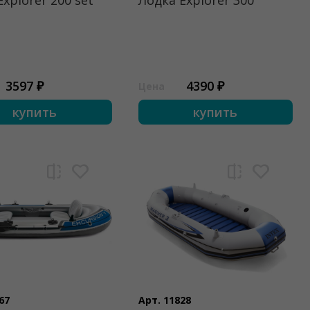
Explorer 200 set
Лодка Explorer 300
3597 ₽
4390 ₽
Цена
купить
купить
67
Арт. 11828