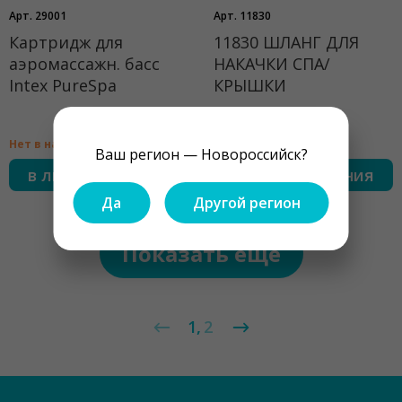
Арт. 29001
Арт. 11830
Картридж для
11830 ШЛАНГ ДЛЯ
аэромассажн. басс
НАКАЧКИ СПА/
Intex PureSpa
КРЫШКИ
Нет в наличии
Нет в наличии
Ваш регион — Новороссийск?
в лист ожидания
в лист ожидания
Да
Другой регион
Показать ещё
1
2