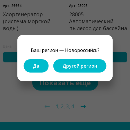
Арт. 26664
Арт. 28005
Хлоргенератор
28005
(система морской
Автоматический
воды)
пылесос для бассейна
19880 ₽
10667 ₽
Цена
Цена
Ваш регион — Новороссийск?
купить
купить
Да
Другой регион
Показать ещё
1
2
3
4