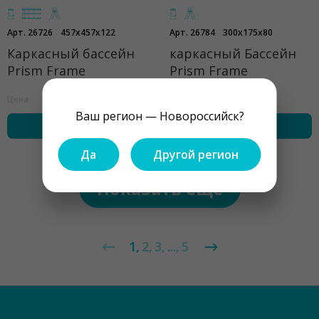
Арт. 26726
457x457x122
Арт. 26784
300x175x80
Каркасный бассейн
каркасный Бассейн
Prism Frame
Prism Frame
33500 ₽
26500 ₽
Цена
Цена
Ваш регион — Новороссийск?
купить
купить
Да
Другой регион
Показать ещё
1
2
3
...
5